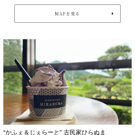
MAPを見る
“かふぇ＆じぇらーと” 古民家ひらぬま